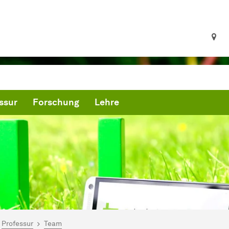
ssur
Forschung
Lehre
ind hier:
artseite
Professur
Team