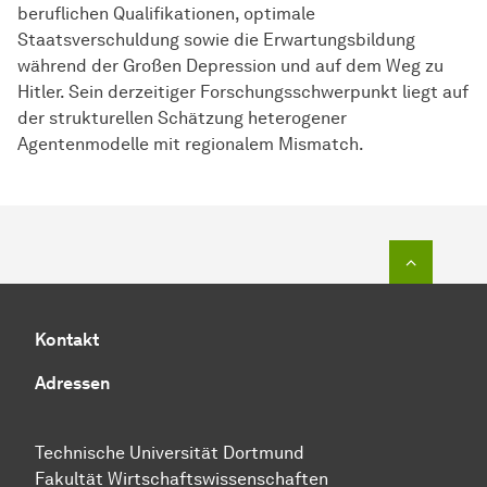
beruflichen Qualifikationen, optimale
Staatsverschuldung sowie die Erwartungsbildung
während der Großen Depression und auf dem Weg zu
Hitler. Sein derzeitiger Forschungsschwerpunkt liegt auf
der strukturellen Schätzung heterogener
Agentenmodelle mit regionalem Mismatch.
Zum Seit
Kontakt
Adressen
Technische Uni­ver­si­tät Dort­mund
Fakultät Wirtschafts­wissen­schaften