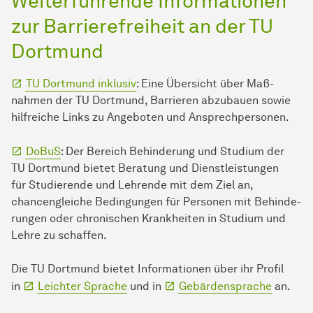
Weiterführende In­for­ma­ti­onen
zur Barrierefreiheit an der TU
Dort­mund
TU Dort­mund inklusiv
: Eine Übersicht über Maß­
nahmen der TU Dort­mund, Barrieren abzubauen sowie
hilfreiche Links zu An­ge­boten und Ansprechpersonen.
DoBuS
: Der Bereich Be­hin­derung und Studium der
TU Dort­mund bietet Beratung und Dienstleistungen
für Stu­die­ren­de und Lehrende mit dem Ziel an,
chancengleiche Bedingungen für Personen mit Be­hin­de­
run­gen oder chronischen Krankheiten in Studium und
Lehre zu schaffen.
Die TU Dort­mund bietet In­for­ma­ti­onen über ihr Profil
in
Leichter Sprache
und in
Gebärdensprache
an.