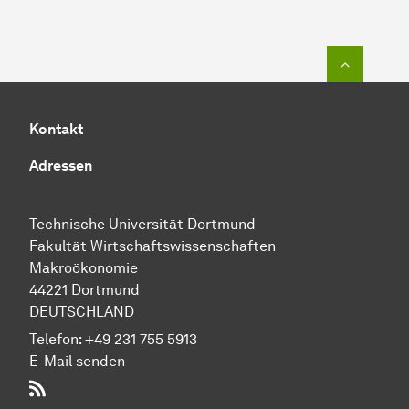
Zum Seit
Kontakt
Adressen
Technische Uni­ver­si­tät Dort­mund
Fakultät Wirtschafts­wissen­schaften
Makroökonomie
44221 Dort­mund
DEUTSCHLAND
Telefon:
+49 231 755 5913
E-Mail senden
RSS-Feed